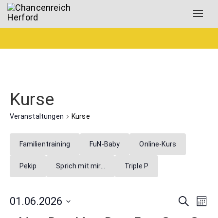
Toggl
navig
Kurse
Veranstaltungen
Kurse
Familientraining
FuN-Baby
Online-Kurs
Pekip
Sprich mit mir…
Triple P
Verans
Ver
01.06.2026
Suche
Mona
Ans
Datum