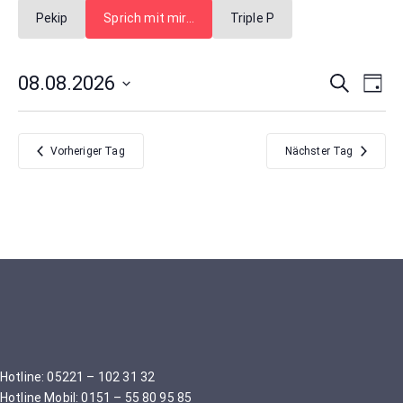
Pekip
Sprich mit mir…
Triple P
Verans
Ver
08.08.2026
Suche
Tag
Ans
Datum
Suche
Nav
wählen.
und
Vorheriger Tag
Nächster Tag
Ansich
Naviga
Hotline: 05221 – 102 31 32
Hotline Mobil: 0151 – 55 80 95 85