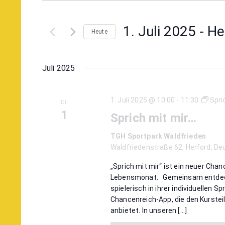
eingeben.
und
Suche
1. Juli 2025
 - 
He
Ansichten,
Heute
nach
Datum
Veranstaltungen
Navigation
wählen.
Schlüsselwort.
Juli 2025
1. Juli 2025 @ 10:00
-
11:30
Spri
DI.
1
Sprich mit mir…
TGH Sportpark Waldfrieden
Waldfriedenstraße 62, Herford, De
„Sprich mit mir“ ist ein neuer Chan
Lebensmonat. Gemeinsam entdecken 
spielerisch in ihrer individuelle
Chancenreich-App, die den Kurstei
anbietet. In unseren […]