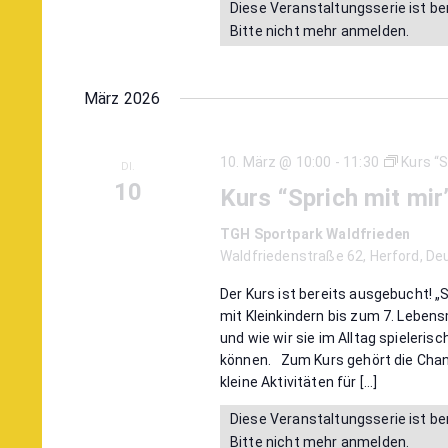
Diese Veranstaltungsserie ist be
Bitte nicht mehr anmelden.
März 2026
10. März @ 10:00
-
11:30
Kurs “S
DI.
10
Kurs “Sprich mit mir
TGH Sportpark Waldfrieden
Waldfriedenstraße 62, Herford, De
Der Kurs ist bereits ausgebucht! „S
mit Kleinkindern bis zum 7. Leben
und wie wir sie im Alltag spieleris
können. Zum Kurs gehört die Chan
kleine Aktivitäten für […]
Diese Veranstaltungsserie ist be
Bitte nicht mehr anmelden.