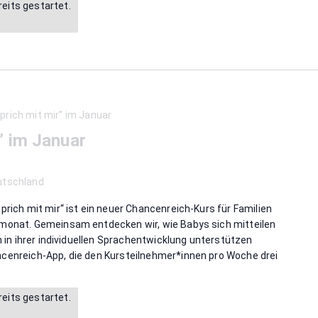
reits gestartet.
prich mit mir” im Januar
” im Januar
utschland
prich mit mir“ ist ein neuer Chancenreich-Kurs für Familien
smonat. Gemeinsam entdecken wir, wie Babys sich mitteilen
ch in ihrer individuellen Sprachentwicklung unterstützen
cenreich-App, die den Kursteilnehmer*innen pro Woche drei
reits gestartet.