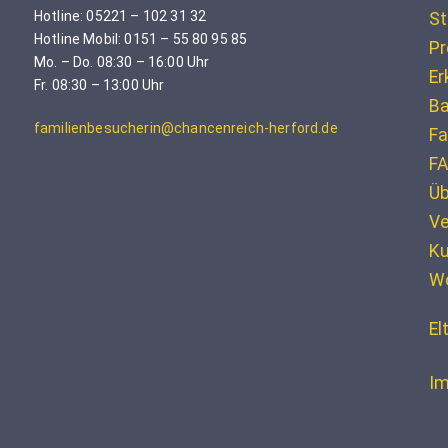
Hotline: 05221 – 102 31 32
St
Hotline Mobil: 0151 – 55 80 95 85
Pr
Mo. – Do. 08:30 – 16:00 Uhr
Er
Fr. 08:30 – 13:00 Uhr
Ba
familienbesucherin@chancenreich-herford.de
Fa
F
Üb
Ve
K
W
El
Im