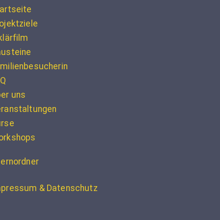
artseite
ojektziele
klärfilm
usteine
milienbesucherin
AQ
er uns
ranstaltungen
urse
orkshops
ternordner
pressum & Datenschutz