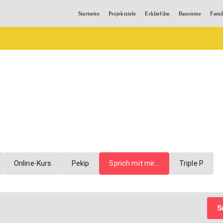
Startseite
Projektziele
Erklärfilm
Bausteine
Fami
Online-Kurs
Pekip
Sprich mit mir…
Triple P
S