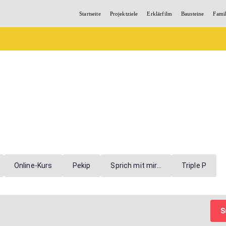
Startseite
Projektziele
Erklärfilm
Bausteine
Fami
Online-Kurs
Pekip
Sprich mit mir…
Triple P
S