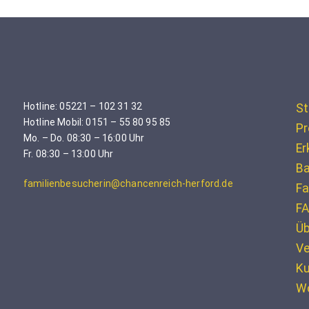
Hotline: 05221 – 102 31 32
St
Hotline Mobil: 0151 – 55 80 95 85
Pr
Mo. – Do. 08:30 – 16:00 Uhr
Er
Fr. 08:30 – 13:00 Uhr
Ba
familienbesucherin@chancenreich-herford.de
Fa
F
Üb
Ve
K
W