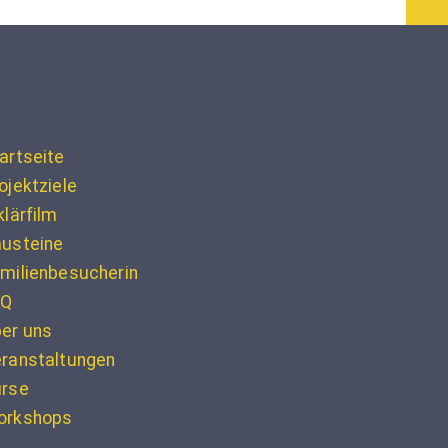
artseite
ojektziele
klärfilm
usteine
milienbesucherin
AQ
er uns
ranstaltungen
urse
orkshops