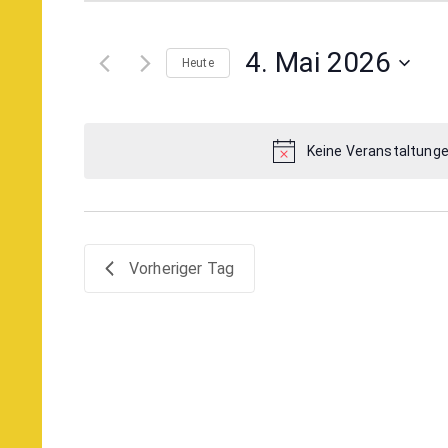
eingeben.
und
Suche
4. Mai 2026
Ansichten,
Heute
nach
Datum
Veranstaltungen
Navigation
wählen.
Schlüsselwort.
Keine Veranstaltunge
Vorheriger Tag