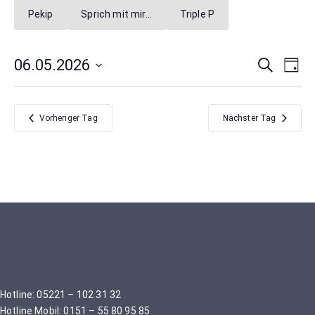
Pekip
Sprich mit mir…
Triple P
Verans
Ver
06.05.2026
Suche
Tag
Ans
Datum
Suche
Nav
wählen.
und
Vorheriger Tag
Nächster Tag
Ansich
Naviga
Hotline: 05221 – 102 31 32
Hotline Mobil: 0151 – 55 80 95 85