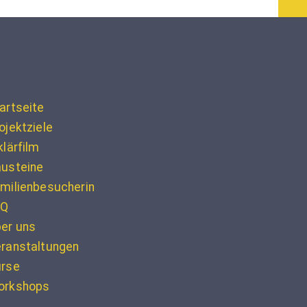
artseite
ojektziele
klärfilm
usteine
milienbesucherin
AQ
er uns
ranstaltungen
urse
orkshops