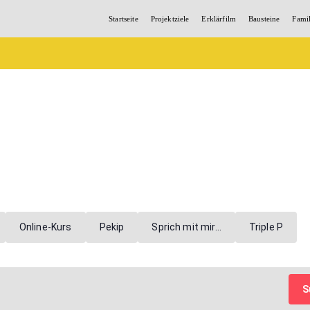
Startseite
Projektziele
Erklärfilm
Bausteine
Fami
Online-Kurs
Pekip
Sprich mit mir…
Triple P
S