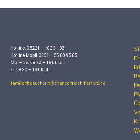
Hotline: 05221 – 102 31 32
St
Hotline Mobil: 0151 – 55 80 95 85
Pr
Mo. – Do. 08:30 – 16:00 Uhr
Er
Fr. 08:30 – 13:00 Uhr
Ba
familienbesucherin@chancenreich-herford.de
Fa
F
Üb
Ve
K
W