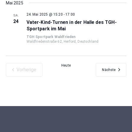
Mai 2025
24. Mai 2025 @ 15:20
-
17:00
SA.
24
Vater-Kind-Turnen in der Halle des TGH-
Sportpark im Mai
TGH Sportpark Waldfrieden
Waldfriedenstraße 62, Herford, Deutschland
Heute
Vorherige
Veranstal
Nächste
Veranstaltungen