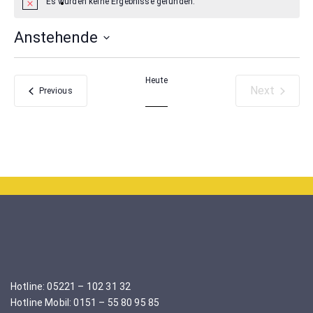
Es wurden keine Ergebnisse gefunden.
Anstehende
Select
date.
Heute
Next
Veranstaltungen
Previous
Veranstal
Hotline: 05221 – 102 31 32
Hotline Mobil: 0151 – 55 80 95 85