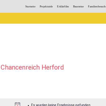
Startseite
Projektziele
Erklärfilm
Bausteine
Familienbesuch
 Chancenreich Herford
Es wurden keine Ergebnisse gefunden.