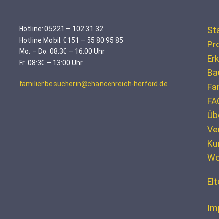
Hotline: 05221 – 102 31 32
St
Hotline Mobil: 0151 – 55 80 95 85
Pro
Mo. – Do. 08:30 – 16:00 Uhr
Erk
Fr. 08:30 – 13:00 Uhr
Ba
familienbesucherin@chancenreich-herford.de
Fa
FA
Üb
Ve
Ku
Wo
El
Im