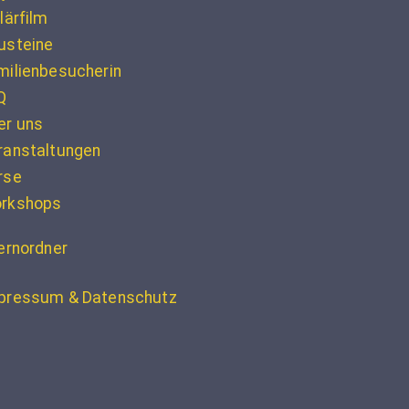
lärfilm
usteine
milienbesucherin
Q
er uns
ranstaltungen
rse
rkshops
ternordner
pressum & Datenschutz