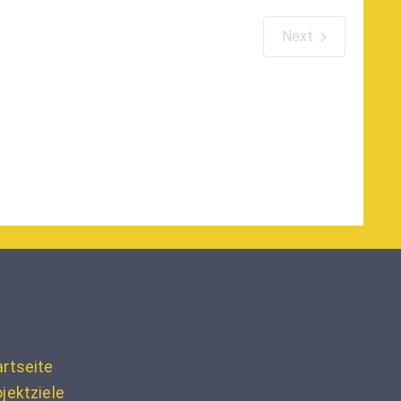
Next
Veranstaltungen
artseite
jektziele