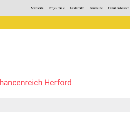
Startseite
Projektziele
Erklärfilm
Bausteine
Familienbesuch
hancenreich Herford