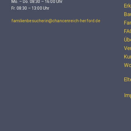
Mo. – Do. 08:30 – 16:00 Uhr
Erk
Fr. 08:30 – 13:00 Uhr
Ba
familienbesucherin@chancenreich-herford.de
Fa
FA
Üb
Ve
Ku
Wo
El
Im