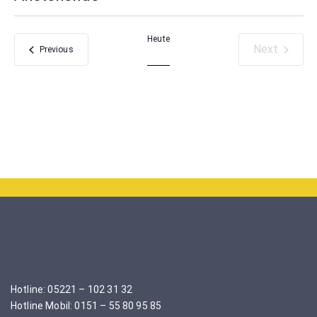
Select
date.
Heute
Next
Veranstaltungen
Previous
Veranstal
Hotline: 05221 – 102 31 32
Hotline Mobil: 0151 – 55 80 95 85