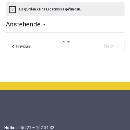
Es wurden keine Ergebnisse gefunden.
Anstehende
Select
date.
Heute
Next
Veranstaltungen
Previous
Veranstal
Hotline: 05221 – 102 31 32