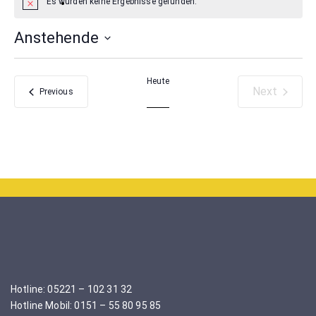
Es wurden keine Ergebnisse gefunden.
Anstehende
Select
date.
Heute
Next
Veranstaltungen
Previous
Veranstal
Hotline: 05221 – 102 31 32
Hotline Mobil: 0151 – 55 80 95 85