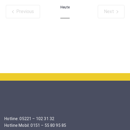
date.
Heute
Previous
Next
Veranstaltungen
Veranstal
Hotline: 05221 – 102 31 32
Hotline Mobil: 0151 – 55 80 95 85