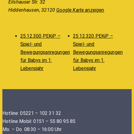
Eilshauser Str. 32
Hiddenhausen
,
32120
Google Karte anzeigen
25.12.300 PEKiP –
25.12.320 PEKiP –
Spiel- und
Spiel- und
Bewegungsanregungen
Bewegungsanregungen
für Babys im 1.
für Babys im 1.
Lebensjahr
Lebensjahr
Hotline: 05221 – 102 31 32
Hotline Mobil: 0151 – 55 80 95 85
Mo. – Do. 08:30 – 16:00 Uhr