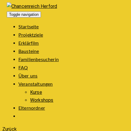
Toggle navigation
Startseite
Projektziele
Erklärfilm
Bausteine
Familienbesucherin
FAQ
Über uns
Veranstaltungen
Kurse
Workshops
Elternordner
Zurück