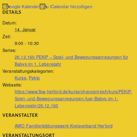
+ Google Kalender
+ Zu iCalendar hinzufügen
DETAILS
Datum:
14. Januar
Zeit:
9:00 - 10:30
Series:
26.12.160 PEKiP – Spiel- und Bewegungsanregungen für
Babys im 1. Lebensjahr
Veranstaltungskategorien:
Kurse
,
Pekip
Webseite:
https://www.fbw-herford.de/kurse/chancenreich/kurs/PEKiP-
Spiel--und-Bewegungsanregungen-fuer-Babys-im-1-
Lebensjahr/26.12.160
VERANSTALTER
AWO Familienbildungswerk Kreisverband Herford
VERANSTALTUNGSORT