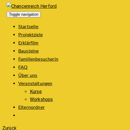
Toggle navigation
Startseite
Projektziele
Erklärfilm
Bausteine
Familienbesucherin
FAQ
Über uns
Veranstaltungen
Kurse
Workshops
Elternordner
Zurück