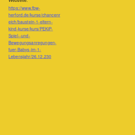
Webseite:
https://www.fbw-
herford.de/kurse/chancenr
eich/baustein-1-eltern-
kind-kurse/kurs/PEKiP-
Spiel--und-
Bewegungsanregungen-
fuer-Babys-im-1-
Lebensjahr/26.12.230