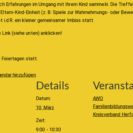
sch Erfahrungen im Umgang mit Ihrem Kind sammeln. Die Treffe
ltern-Kind-Einheit (z. B. Spiele zur Wahrnehmungs- oder Bew
i.d.R. ein kleiner gemeinsamer Imbiss statt.
Link (siehe unten) anklicken!
n Feiertagen statt.
lendar hinzufügen
Details
Veransta
Datum:
AWO
Familienbildungsw
10. März
Kreisverband Herf
Zeit:
9:00 - 10:30