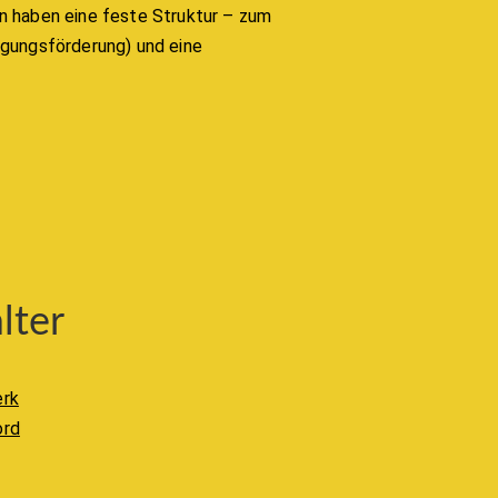
n haben eine feste Struktur – zum
egungsförderung) und eine
lter
erk
ord