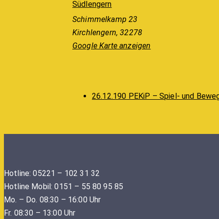
Südlengern
Schimmelkamp 23
Kirchlengern
,
32278
Google Karte anzeigen
26.12.190 PEKiP – Spiel- und Beweg
Hotline: 05221 – 102 31 32
Hotline Mobil: 0151 – 55 80 95 85
Mo. – Do. 08:30 – 16:00 Uhr
Fr. 08:30 – 13:00 Uhr