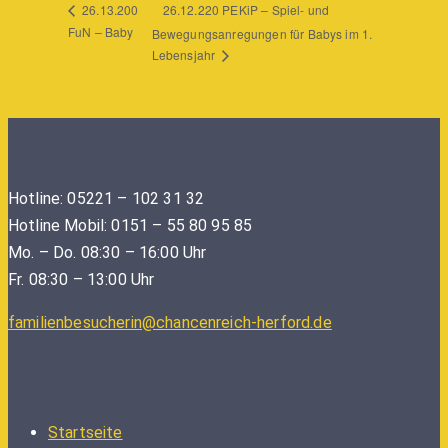
26.12.220 PEKiP – Spiel- und
26.13.200
FuN – Baby
Bewegungsanregungen für Babys im 1.
Lebensjahr
Hotline: 05221 – 102 31 32
Hotline Mobil: 0151 – 55 80 95 85
Mo. – Do. 08:30 – 16:00 Uhr
Fr. 08:30 – 13:00 Uhr
familienbesucherin@chancenreich-herford.de
Startseite