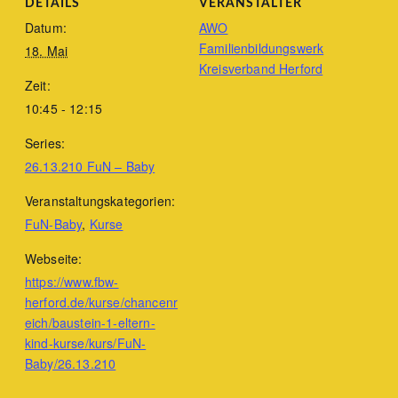
DETAILS
VERANSTALTER
Datum:
AWO
Familienbildungswerk
18. Mai
Kreisverband Herford
Zeit:
10:45 - 12:15
Series:
26.13.210 FuN – Baby
Veranstaltungskategorien:
FuN-Baby
,
Kurse
Webseite:
https://www.fbw-
herford.de/kurse/chancenr
eich/baustein-1-eltern-
kind-kurse/kurs/FuN-
Baby/26.13.210