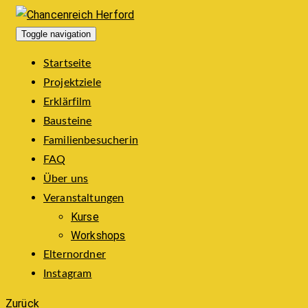
Toggle navigation
Startseite
Projektziele
Erklärfilm
Bausteine
Familienbesucherin
FAQ
Über uns
Veranstaltungen
Kurse
Workshops
Elternordner
Instagram
Zurück