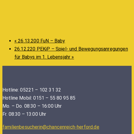
«
26.13.200 FuN – Baby
26.12.220 PEKiP – Spiel- und Bewegungsanregungen
für Babys im 1. Lebensjahr
»
Hotline: 05221 – 102 31 32
Hotline Mobil: 0151 – 55 80 95 85
Mo. – Do. 08:30 – 16:00 Uhr
Fr. 08:30 – 13:00 Uhr
familienbesucherin@chancenreich-herford.de