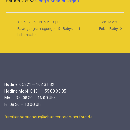
Herford
,
32052
Google Karte anzeigen
26.13.220
26.12.260 PEKiP – Spiel- und
Bewegungsanregungen für Babys im 1.
FuN – Baby
Lebensjahr
Hotline: 05221 – 102 31 32
Hotline Mobil: 0151 – 55 80 95 85
Mo. – Do. 08:30 – 16:00 Uhr
Fr. 08:30 – 13:00 Uhr
familienbesucherin@chancenreich-herford.de