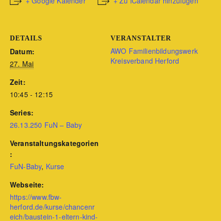
+ Google Kalender
+ Zu iCalendar hinzufügen
DETAILS
VERANSTALTER
AWO Familienbildungswerk
Datum:
Kreisverband Herford
27. Mai
Zeit:
10:45 - 12:15
Series:
26.13.250 FuN – Baby
Veranstaltungskategorien
:
FuN-Baby
,
Kurse
Webseite:
https://www.fbw-
herford.de/kurse/chancenr
eich/baustein-1-eltern-kind-