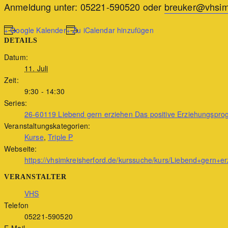
Anmeldung unter: 05221-590520 oder
breuker@vhsimk
+ Google Kalender
+ Zu iCalendar hinzufügen
DETAILS
Datum:
11. Juli
Zeit:
9:30 - 14:30
Series:
26-60119 Liebend gern erziehen Das positive Erziehungspro
Veranstaltungskategorien:
Kurse
,
Triple P
Webseite:
https://vhsimkreisherford.de/kurssuche/kurs/Liebend+gern+erz
VERANSTALTER
VHS
Telefon
05221-590520
E-Mail