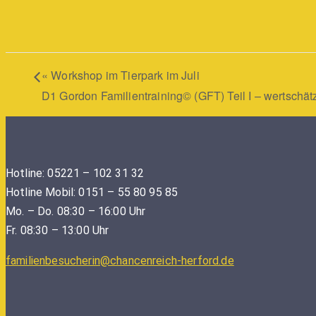
«
Workshop im Tierpark im Juli
D1 Gordon Familientraining© (GFT) Teil I – wertschä
Hotline: 05221 – 102 31 32
Hotline Mobil: 0151 – 55 80 95 85
Mo. – Do. 08:30 – 16:00 Uhr
Fr. 08:30 – 13:00 Uhr
familienbesucherin@chancenreich-herford.de