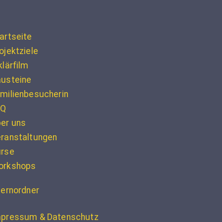
artseite
ojektziele
klärfilm
usteine
milienbesucherin
AQ
er uns
ranstaltungen
urse
orkshops
ternordner
pressum & Datenschutz