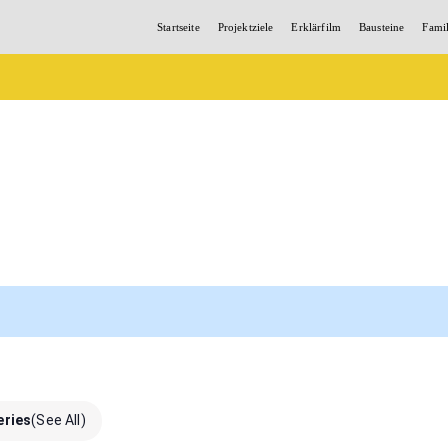
Startseite
Projektziele
Erklärfilm
Bausteine
Fami
eries
(See All)