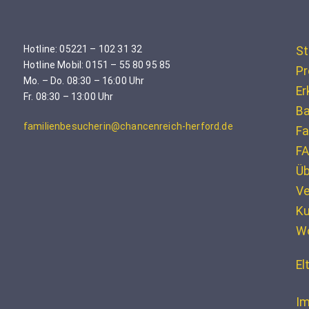
Hotline: 05221 – 102 31 32
St
Hotline Mobil: 0151 – 55 80 95 85
Pr
Mo. – Do. 08:30 – 16:00 Uhr
Er
Fr. 08:30 – 13:00 Uhr
Ba
familienbesucherin@chancenreich-herford.de
Fa
F
Üb
Ve
K
W
El
Im