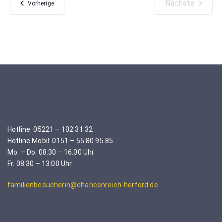
Nächste
Veranstaltungen
Vorherige
Veranstaltu
Hotline: 05221 – 102 31 32
Hotline Mobil: 0151 – 55 80 95 85
Mo. – Do. 08:30 – 16:00 Uhr
Fr. 08:30 – 13:00 Uhr
familienbesucherin@chancenreich-herford.de