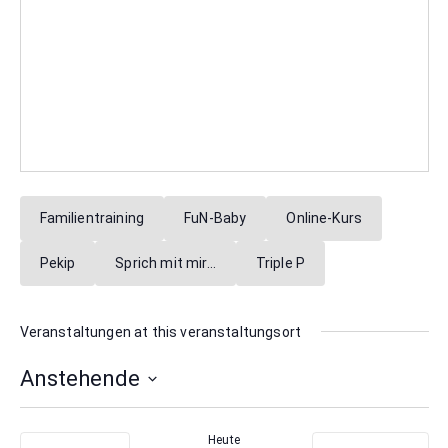
Familientraining
FuN-Baby
Online-Kurs
Pekip
Sprich mit mir…
Triple P
Veranstaltungen at this veranstaltungsort
Anstehende
Datum
wählen.
Heute