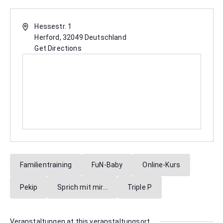
Hessestr. 1
Herford
,
32049
Deutschland
Get Directions
Familientraining
FuN-Baby
Online-Kurs
Pekip
Sprich mit mir…
Triple P
Veranstaltungen at this veranstaltungsort