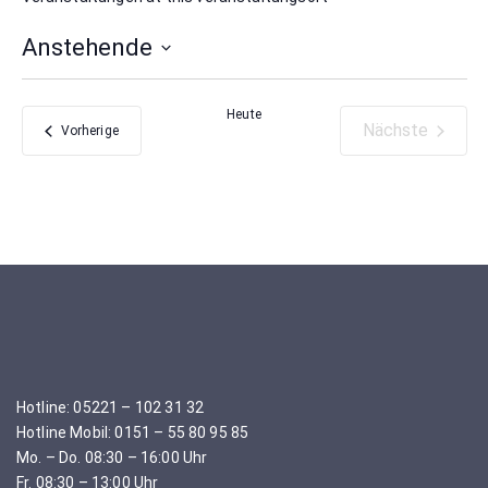
Anstehende
Datum
wählen.
Heute
Nächste
Veranstaltungen
Vorherige
Veranstaltu
Hotline: 05221 – 102 31 32
Hotline Mobil: 0151 – 55 80 95 85
Mo. – Do. 08:30 – 16:00 Uhr
Fr. 08:30 – 13:00 Uhr