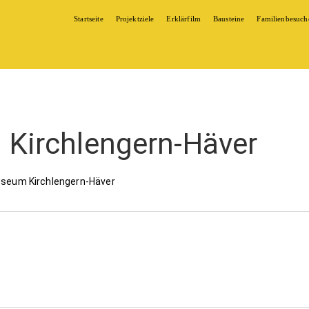
Startseite
Projektziele
Erklärfilm
Bausteine
Familienbesuch
Kirchlengern-Häver
seum Kirchlengern-Häver