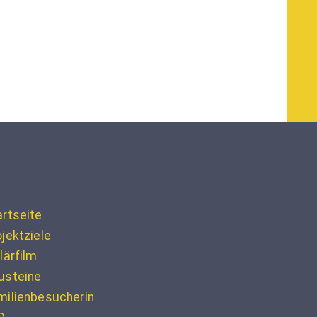
artseite
jektziele
lärfilm
usteine
milienbesucherin