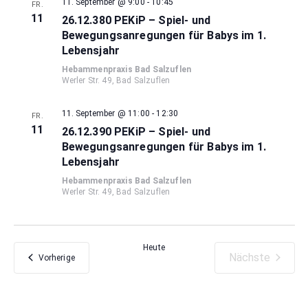
11. September @ 9:00
-
10:45
FR.
11
26.12.380 PEKiP – Spiel- und
Bewegungsanregungen für Babys im 1.
Lebensjahr
Hebammenpraxis Bad Salzuflen
Werler Str. 49, Bad Salzuflen
11. September @ 11:00
-
12:30
FR.
11
26.12.390 PEKiP – Spiel- und
Bewegungsanregungen für Babys im 1.
Lebensjahr
Hebammenpraxis Bad Salzuflen
Werler Str. 49, Bad Salzuflen
Heute
Nächste
Veranstaltungen
Vorherige
Veranstaltu