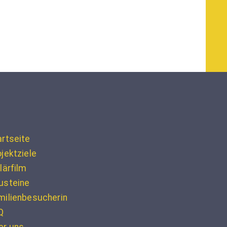
artseite
jektziele
lärfilm
usteine
milienbesucherin
Q
er uns