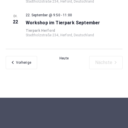
Stadtholzstraße 234, Herford, Deutschland
22. September @ 9:50
-
11:00
DI.
22
Workshop im Tierpark September
Tierpark Herford
Stadtholzstraße 234, Herford, Deutschland
Heute
Nächste
Veranstaltungen
Vorherige
Veranstaltu