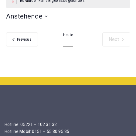
Es wurden keine Ergebnisse gefunden.
Anstehende
Select
date.
Heute
Next
Veranstaltungen
Previous
Veranstal
Hotline: 05221 – 102 31 32
Hotline Mobil: 0151 – 55 80 95 85