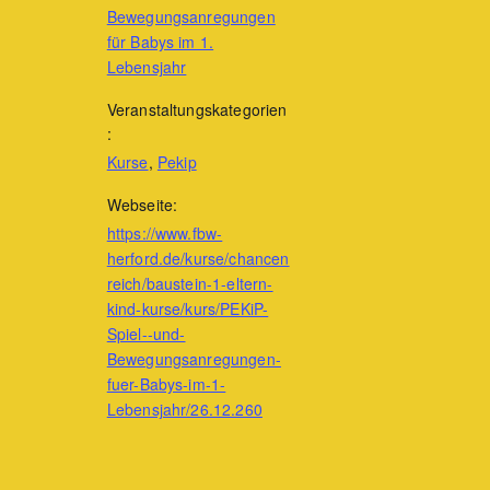
Bewegungsanregungen
für Babys im 1.
Lebensjahr
Veranstaltungskategorien
:
Kurse
,
Pekip
Webseite:
https://www.fbw-
herford.de/kurse/chancen
reich/baustein-1-eltern-
kind-kurse/kurs/PEKiP-
Spiel--und-
Bewegungsanregungen-
fuer-Babys-im-1-
Lebensjahr/26.12.260