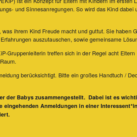
iP) ist ein Konzept für Eltern mit Kindern im ersten L
gungs- und Sinnesanregungen. So wird das Kind dabei un
, was ihrem Kind Freude macht und guttut. Sie haben G
 Erfahrungen auszutauschen, sowie gemeinsame Lösun
P-Gruppenleiterin treffen sich in der Regel acht Elter
n Raum.
meldung berücksichtigt. Bitte ein großes Handtuch / De
r der Babys zusammengestellt. Dabei ist es wichtig
e eingehenden Anmeldungen in einer Interessent*i
ert.