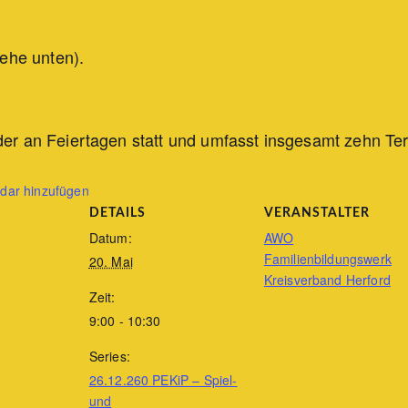
ehe unten).
oder an Feiertagen statt und umfasst insgesamt zehn Te
ndar hinzufügen
DETAILS
VERANSTALTER
Datum:
AWO
Familienbildungswerk
20. Mai
Kreisverband Herford
Zeit:
9:00 - 10:30
Series:
26.12.260 PEKiP – Spiel-
und