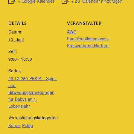
+ Google Kalender
+ Zu iCalendar hinzufügen
DETAILS
VERANSTALTER
Datum:
AWO
Familienbildungswerk
10. Juni
Kreisverband Herford
Zeit:
9:00 - 10:30
Series:
26.12.260 PEKiP – Spiel-
und
Bewegungsanregungen
für Babys im 1.
Lebensjahr
Veranstaltungskategorien:
Kurse
,
Pekip