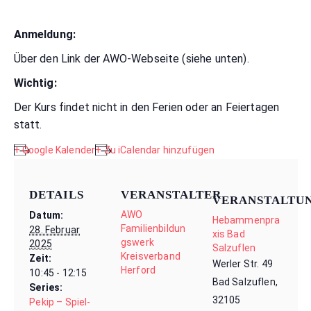
Anmeldung:
Über den Link der AWO-Webseite (siehe unten).
Wichtig:
Der Kurs findet nicht in den Ferien oder an Feiertagen
statt.
+ Google Kalender
+ Zu iCalendar hinzufügen
DETAILS
VERANSTALTER
VERANSTALTU
AWO
Datum:
Hebammenpra
Familienbildun
28. Februar
xis Bad
gswerk
2025
Salzuflen
Kreisverband
Zeit:
Werler Str. 49
Herford
10:45 - 12:15
Bad Salzuflen
,
Series:
32105
Pekip – Spiel-