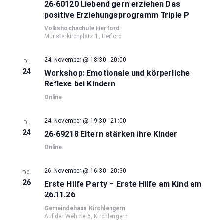
26-60120 Liebend gern erziehen Das
positive Erziehungsprogramm Triple P
Volkshochschule Herford
Münsterkirchplatz 1, Herford
24. November @ 18:30
-
20:00
DI.
24
Workshop: Emotionale und körperliche
Reflexe bei Kindern
Online
24. November @ 19:30
-
21:00
DI.
24
26-69218 Eltern stärken ihre Kinder
Online
26. November @ 16:30
-
20:30
DO.
26
Erste Hilfe Party – Erste Hilfe am Kind am
26.11.26
Gemeindehaus Kirchlengern
Auf der Wehme 6, Kirchlengern