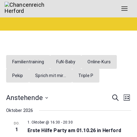
Toggl
navig
Familientraining
FuN-Baby
Online-Kurs
Pekip
Sprich mit mir…
Triple P
Verans
Ver
Anstehende
Suche
Liste
Ans
Datum
Suche
Oktober 2026
Nav
wählen.
und
1. Oktober @ 16:30
-
20:30
DO.
Ansich
1
Erste Hilfe Party am 01.10.26 in Herford