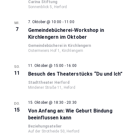
Naviga
Carina Stiftung
Sonnenblick 5, Herford
7. Oktober @ 10:00
-
11:00
MI.
7
Gemeindebücherei-Workshop in
Kirchlengern im Oktober
Gemeindebücherei in Kirchlengern
Ostermeiers Hof 1, Kirchlengern
11. Oktober @ 15:00
-
16:00
SO.
11
Besuch des Theaterstücks “Du und Ich”
Stadttheater Herford
Mindener Straße 11, Heford
15. Oktober @ 18:30
-
20:30
DO.
15
Von Anfang an: Wie Geburt Bindung
beeinflussen kann
Beziehungsatelier
Auf der Strotheide 50, Herford