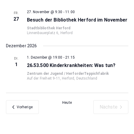
27. November @ 9:30
-
11:00
FR.
27
Besuch der Bibliothek Herford im November
Stadtbibliothek Herford
Linnenbauerplatz 6, Herford
Dezember 2026
1. Dezember @ 19:00
-
21:15
DI.
1
26.53.500 Kinderkrankheiten: Was tun?
Zentrum der Jugend / HerforderTeppichfabrik
Auf der Freiheit 9-11, Herford, Deutschland
Heute
Nächste
Veranstaltungen
Vorherige
Veranstaltu