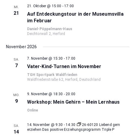
21. Oktober @ 15:00
-
17:00
MI.
21
Auf Entdeckungstour in der Museumsvilla
im Februar
Daniel-Pöppelmann-Haus
Deichtorwall 2, Herford
November 2026
7. November @ 15:30
-
17:00
SA.
7
Vater-Kind-Turnen im November
TGH Sportpark Waldfrieden
Waldfriedenstraße 62, Herford, Deutschland
9. November @ 18:30
-
20:00
MO.
9
Workshop: Mein Gehirn – Mein Lernhaus
Online
14. November @ 9:30
-
14:30
26-60120 Liebend gern
SA.
erziehen Das positive Erziehungsprogramm Triple P
14