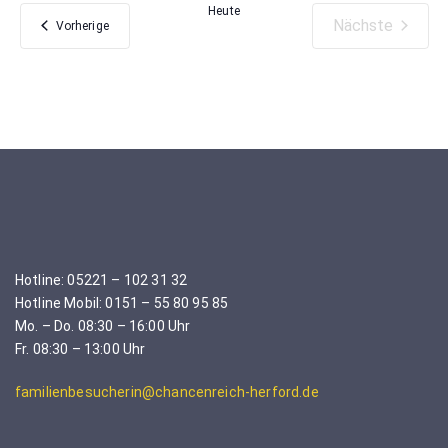
wählen.
Heute
Nächste
Veranstaltungen
Vorherige
Veranstaltu
Hotline: 05221 – 102 31 32
Hotline Mobil: 0151 – 55 80 95 85
Mo. – Do. 08:30 – 16:00 Uhr
Fr. 08:30 – 13:00 Uhr
familienbesucherin@chancenreich-herford.de