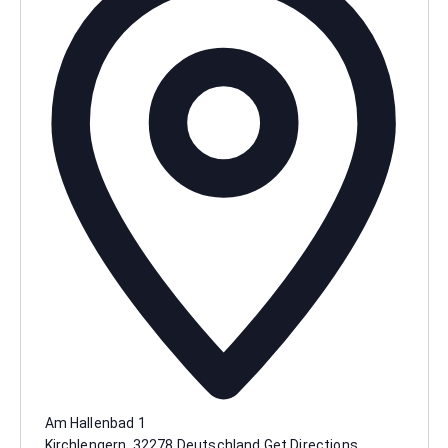
Am Hallenbad 1
Kirchlengern
,
32278
Deutschland
Get Directions