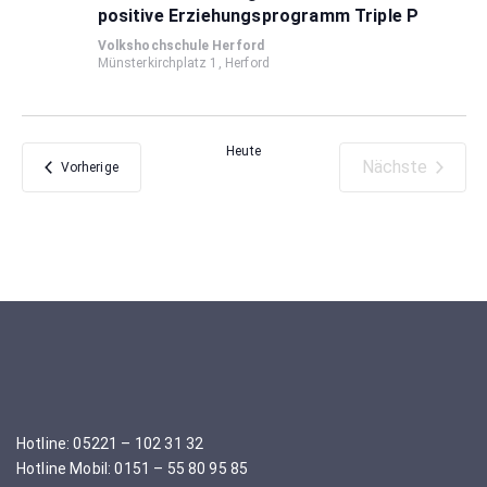
positive Erziehungsprogramm Triple P
Volkshochschule Herford
Münsterkirchplatz 1, Herford
Heute
Nächste
Veranstaltungen
Vorherige
Veranstaltu
Hotline: 05221 – 102 31 32
Hotline Mobil: 0151 – 55 80 95 85